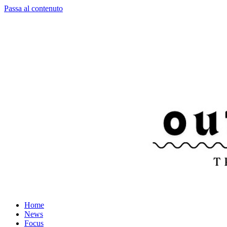
Passa al contenuto
Home
News
Focus