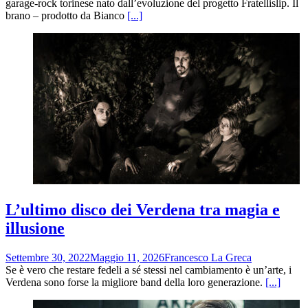
garage-rock torinese nato dall’evoluzione del progetto Fratellislip. Il
brano – prodotto da Bianco
[...]
L’ultimo disco dei Verdena tra magia e
illusione
Settembre 30, 2022
Maggio 11, 2026
Francesco La Greca
Se è vero che restare fedeli a sé stessi nel cambiamento è un’arte, i
Verdena sono forse la migliore band della loro generazione.
[...]