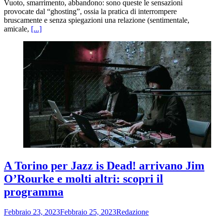
Vuoto, smarrimento, abbandono: sono queste le sensazioni
provocate dal “ghosting”, ossia la pratica di interrompere
bruscamente e senza spiegazioni una relazione (sentimentale,
amicale,
[...]
A Torino per Jazz is Dead! arrivano Jim
O’Rourke e molti altri: scopri il
programma
Febbraio 23, 2023
Febbraio 25, 2023
Redazione