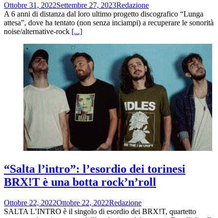
Ottobre 31, 2022
Settembre 27, 2023
Redazione
A 6 anni di distanza dal loro ultimo progetto discografico “Lunga
attesa”, dove ha tentato (non senza inciampi) a recuperare le sonorità
noise/alternative-rock
[...]
“Salta l’intro”: l’esordio dei torinesi
BRX!T è una botta rock’n’roll
Ottobre 22, 2022
Ottobre 22, 2022
Redazione
SALTA L’INTRO è il singolo di esordio dei BRX!T, quartetto