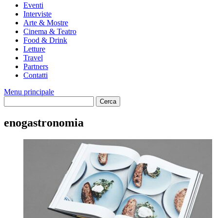
Eventi
Interviste
Arte & Mostre
Cinema & Teatro
Food & Drink
Letture
Travel
Partners
Contatti
Menu principale
enogastronomia