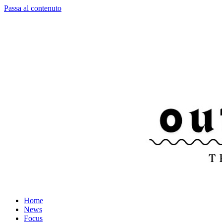
Passa al contenuto
Home
News
Focus