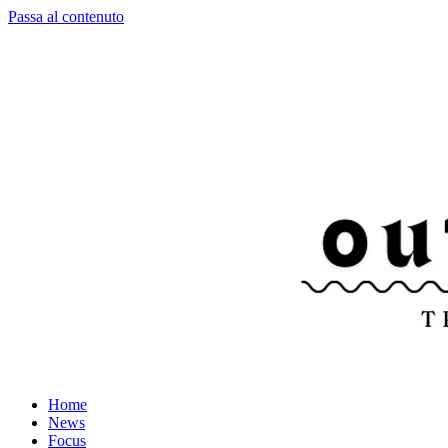
Passa al contenuto
Home
News
Focus