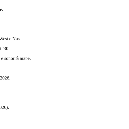
e.
 West e Nas.
i ’30.
 e sonorità arabe.
 2026.
026).