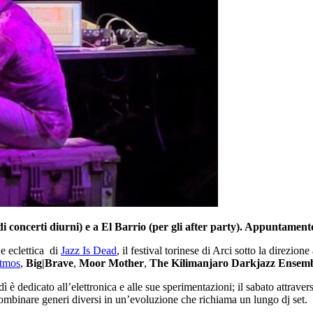
i concerti diurni) e a El Barrio (per gli after party). Appuntament
e eclettica di
Jazz Is Dead
, il festival torinese di Arci sotto la direzione 
tmos
,
Big|Brave
,
Moor Mother
,
The Kilimanjaro Darkjazz Ensem
erdì è dedicato all’elettronica e alle sue sperimentazioni; il sabato attra
combinare generi diversi in un’evoluzione che richiama un lungo dj set.