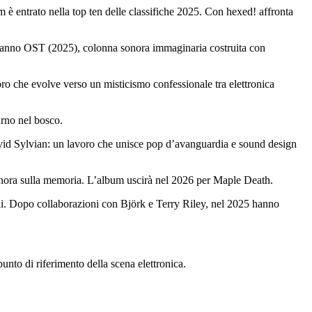
bum è entrato nella top ten delle classifiche 2025. Con hexed! affronta
eranno OST (2025), colonna sonora immaginaria costruita con
o che evolve verso un misticismo confessionale tra elettronica
urno nel bosco.
avid Sylvian: un lavoro che unisce pop d’avanguardia e sound design
 sonora sulla memoria. L’album uscirà nel 2026 per Maple Death.
bili. Dopo collaborazioni con Björk e Terry Riley, nel 2025 hanno
punto di riferimento della scena elettronica.