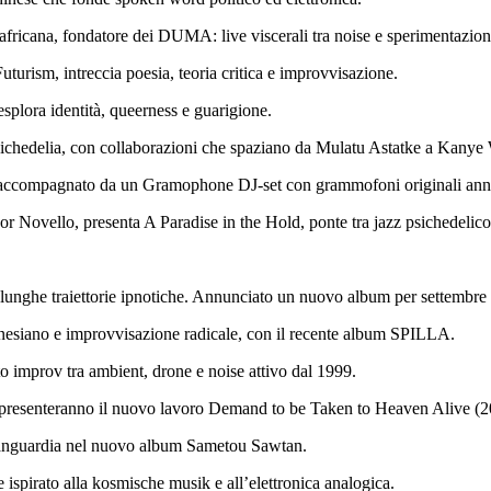
l africana, fondatore dei DUMA: live viscerali tra noise e sperimentazion
urism, intreccia poesia, teoria critica e improvvisazione.
 esplora identità, queerness e guarigione.
psichedelia, con collaborazioni che spaziano da Mulatu Astatke a Kanye
a, accompagnato da un Gramophone DJ-set con grammofoni originali ann
Ivor Novello, presenta A Paradise in the Hold, ponte tra jazz psichedelico
n lunghe traiettorie ipnotiche. Annunciato un nuovo album per settembre
onesiano e improvvisazione radicale, con il recente album SPILLA.
 improv tra ambient, drone e noise attivo dal 1999.
à, presenteranno il nuovo lavoro Demand to be Taken to Heaven Alive (2
 avanguardia nel nuovo album Sametou Sawtan.
e ispirato alla kosmische musik e all’elettronica analogica.