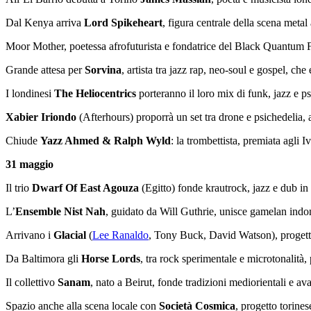
Dal Kenya arriva
Lord Spikeheart
, figura centrale della scena meta
Moor Mother, poetessa afrofuturista e fondatrice del Black Quantum Fut
Grande attesa per
Sorvina
, artista tra jazz rap, neo-soul e gospel, che
I londinesi
The Heliocentrics
porteranno il loro mix di funk, jazz e 
Xabier Iriondo
(Afterhours) proporrà un set tra drone e psichedeli
Chiude
Yazz Ahmed & Ralph Wyld
: la trombettista, premiata agli 
31 maggio
Il trio
Dwarf Of East Agouza
(Egitto) fonde krautrock, jazz e dub i
L’
Ensemble Nist Nah
, guidato da Will Guthrie, unisce gamelan ind
Arrivano i
Glacial
(
Lee Ranaldo
, Tony Buck, David Watson), progetto
Da Baltimora gli
Horse Lords
, tra rock sperimentale e microtonalit
Il collettivo
Sanam
, nato a Beirut, fonde tradizioni mediorientali e
Spazio anche alla scena locale con
Società Cosmica
, progetto torines