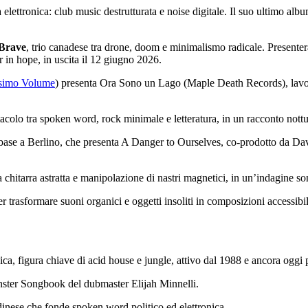
va elettronica: club music destrutturata e noise digitale. Il suo ultimo al
Brave
, trio canadese tra drone, doom e minimalismo radicale. Present
or in hope, in uscita il 12 giugno 2026.
simo Volume
) presenta Ora Sono un Lago (Maple Death Records), lavor
colo tra spoken word, rock minimale e letteratura, in un racconto nott
di base a Berlino, che presenta A Danger to Ourselves, co-prodotto da D
ra chitarra astratta e manipolazione di nastri magnetici, in un’indagine
r trasformare suoni organici e oggetti insoliti in composizioni accessi
ica, figura chiave di acid house e jungle, attivo dal 1988 e ancora oggi 
inster Songbook del dubmaster Elijah Minnelli.
dinese che fonde spoken word politico ed elettronica.