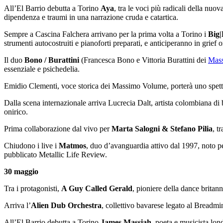
All’El Barrio debutta a Torino
Aya
, tra le voci più radicali della nuo
dipendenza e traumi in una narrazione cruda e catartica.
Sempre a Cascina Falchera arrivano per la prima volta a Torino i
Big|
strumenti autocostruiti e pianoforti preparati, e anticiperanno in grief 
Il duo
Bono / Burattini
(Francesca Bono e Vittoria Burattini dei
Mas
essenziale e psichedelia.
Emidio Clementi, voce storica dei Massimo Volume, porterà uno spetta
Dalla scena internazionale arriva Lucrecia Dalt, artista colombiana 
onirico.
Prima collaborazione dal vivo per
Marta Salogni & Stefano Pilia
, t
Chiudono i live i
Matmos
, duo d’avanguardia attivo dal 1997, noto pe
pubblicato Metallic Life Review.
30 maggio
Tra i protagonisti,
A Guy Called Gerald
, pioniere della dance britann
Arriva l’
Alien Dub Orchestra
, collettivo bavarese legato al Breadm
All’El Barrio debutta a Torino
James Massiah
, poeta e musicista lon