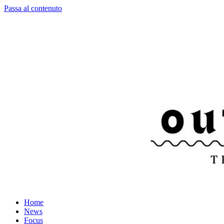
Passa al contenuto
Home
News
Focus