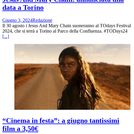
data a Torino
Giugno 3, 2024
Redazione
Il 30 agosto i Jesus And Mary Chain suoneranno al TOdays Festival
2024, che si terrà a Torino al Parco della Confluenza. #TODays24
[...]
“Cinema in festa”: a giugno tantissimi
film a 3,50€