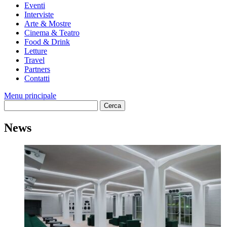
Eventi
Interviste
Arte & Mostre
Cinema & Teatro
Food & Drink
Letture
Travel
Partners
Contatti
Menu principale
News