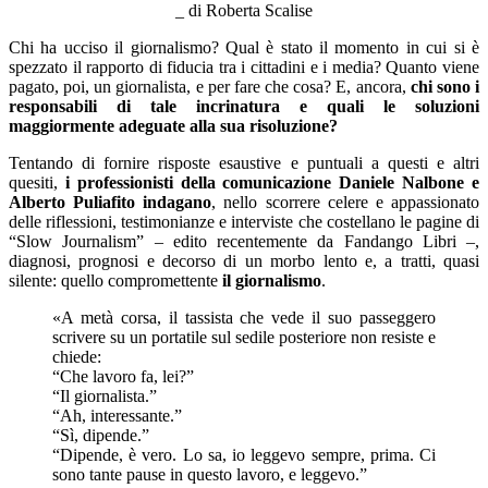
_ di Roberta Scalise
Chi ha ucciso il giornalismo? Qual è stato il momento in cui si è
spezzato il rapporto di fiducia tra i cittadini e i media? Quanto viene
pagato, poi, un giornalista, e per fare che cosa? E, ancora,
chi sono i
responsabili di tale incrinatura e quali le soluzioni
maggiormente adeguate alla sua risoluzione?
Tentando di fornire risposte esaustive e puntuali a questi e altri
quesiti,
i professionisti della comunicazione Daniele Nalbone e
Alberto Puliafito indagano
, nello scorrere celere e appassionato
delle riflessioni, testimonianze e interviste che costellano le pagine di
“Slow Journalism” – edito recentemente da Fandango Libri –,
diagnosi, prognosi e decorso di un morbo lento e, a tratti, quasi
silente: quello compromettente
il giornalismo
.
«A metà corsa, il tassista che vede il suo passeggero
scrivere su un portatile sul sedile posteriore non resiste e
chiede:
“Che lavoro fa, lei?”
“Il giornalista.”
“Ah, interessante.”
“Sì, dipende.”
“Dipende, è vero. Lo sa, io leggevo sempre, prima. Ci
sono tante pause in questo lavoro, e leggevo.”