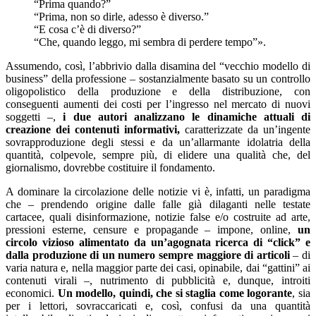
“Prima quando?”
“Prima, non so dirle, adesso è diverso.”
“E cosa c’è di diverso?”
“Che, quando leggo, mi sembra di perdere tempo”».
Assumendo, così, l’abbrivio dalla disamina del “vecchio modello di
business” della professione – sostanzialmente basato su un controllo
oligopolistico della produzione e della distribuzione, con
conseguenti aumenti dei costi per l’ingresso nel mercato di nuovi
soggetti –,
i due autori analizzano le dinamiche attuali di
creazione dei contenuti informativi,
caratterizzate da un’ingente
sovrapproduzione degli stessi e da un’allarmante idolatria della
quantità, colpevole, sempre più, di elidere una qualità che, del
giornalismo, dovrebbe costituire il fondamento.
A dominare la circolazione delle notizie vi è, infatti, un paradigma
che – prendendo origine dalle falle già dilaganti nelle testate
cartacee, quali disinformazione, notizie false e/o costruite ad arte,
pressioni esterne, censure e propagande – impone, online,
un
circolo vizioso alimentato da un’agognata ricerca di “click” e
dalla produzione di un numero sempre maggiore di articoli
– di
varia natura e, nella maggior parte dei casi, opinabile, dai “gattini” ai
contenuti virali –, nutrimento di pubblicità e, dunque, introiti
economici.
Un modello, quindi, che si staglia come logorante
, sia
per i lettori, sovraccaricati e, così, confusi da una quantità