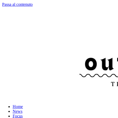
Passa al contenuto
Home
News
Focus