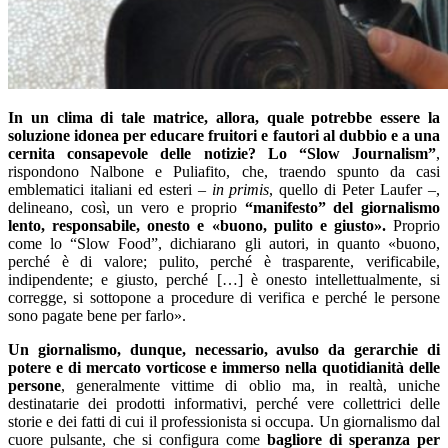
In un clima di tale matrice, allora, quale potrebbe essere la
soluzione idonea per educare fruitori e fautori al dubbio e a una
cernita consapevole delle notizie? Lo “Slow Journalism”
,
rispondono Nalbone e Puliafito, che, traendo spunto da casi
emblematici italiani ed esteri –
in primis
, quello di Peter Laufer –,
delineano, così, un vero e proprio
“manifesto” del giornalismo
lento, responsabile, onesto e «buono, pulito e giusto».
Proprio
come lo “Slow Food”, dichiarano gli autori, in quanto «buono,
perché è di valore; pulito, perché è trasparente, verificabile,
indipendente; e giusto, perché […] è onesto intellettualmente, si
corregge, si sottopone a procedure di verifica e perché le persone
sono pagate bene per farlo».
Un giornalismo, dunque, necessario, avulso da gerarchie di
potere e di mercato vorticose e immerso nella quotidianità delle
persone
, generalmente vittime di oblio ma, in realtà, uniche
destinatarie dei prodotti informativi, perché vere collettrici delle
storie e dei fatti di cui il professionista si occupa. Un giornalismo dal
cuore pulsante, che si configura come
bagliore di speranza per