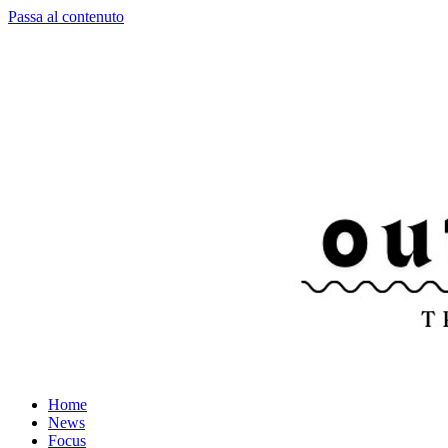
Passa al contenuto
Home
News
Focus