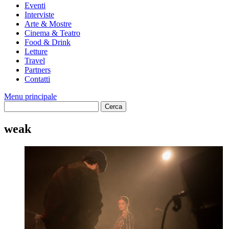
Eventi
Interviste
Arte & Mostre
Cinema & Teatro
Food & Drink
Letture
Travel
Partners
Contatti
Menu principale
weak