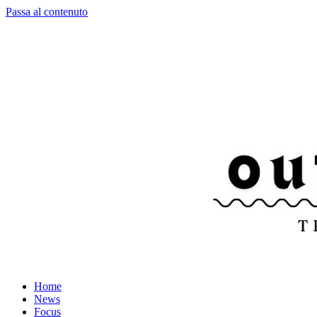
Passa al contenuto
Home
News
Focus