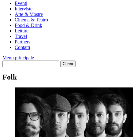
Eventi
Interviste
Arte & Mostre
Cinema & Teatro
Food & Drink
Letture
Travel
Partners
Contatti
Menu principale
Folk