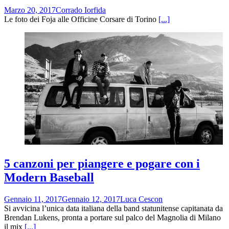
Marzo 20, 2017
Corrado Iorfida
Le foto dei Foja alle Officine Corsare di Torino
[...]
5 canzoni per piangere e pogare con i
Modern Baseball
Gennaio 11, 2017
Gennaio 12, 2017
Luca Cescon
Si avvicina l’unica data italiana della band statunitense capitanata da
Brendan Lukens, pronta a portare sul palco del Magnolia di Milano
il mix
[...]