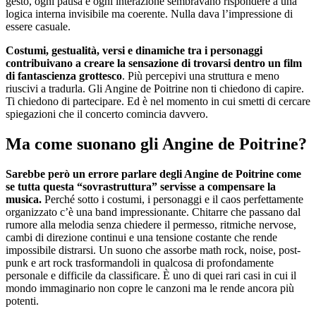
gesto, ogni pausa e ogni interazione sembravano rispondere a una
logica interna invisibile ma coerente. Nulla dava l’impressione di
essere casuale.
Costumi, gestualità, versi e dinamiche tra i personaggi
contribuivano a creare la sensazione di trovarsi dentro un film
di fantascienza grottesco
. Più percepivi una struttura e meno
riuscivi a tradurla. Gli Angine de Poitrine non ti chiedono di capire.
Ti chiedono di partecipare. Ed è nel momento in cui smetti di cercare
spiegazioni che il concerto comincia davvero.
Ma come suonano gli Angine de Poitrine?
Sarebbe però un errore parlare degli Angine de Poitrine come
se tutta questa “sovrastruttura” servisse a compensare la
musica.
Perché sotto i costumi, i personaggi e il caos perfettamente
organizzato c’è una band impressionante. Chitarre che passano dal
rumore alla melodia senza chiedere il permesso, ritmiche nervose,
cambi di direzione continui e una tensione costante che rende
impossibile distrarsi. Un suono che assorbe math rock, noise, post-
punk e art rock trasformandoli in qualcosa di profondamente
personale e difficile da classificare. È uno di quei rari casi in cui il
mondo immaginario non copre le canzoni ma le rende ancora più
potenti.