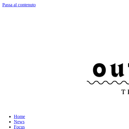
Passa al contenuto
Home
News
Focus