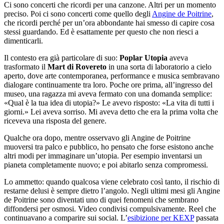
Ci sono concerti che ricordi per una canzone. Altri per un momento
preciso. Poi ci sono concerti come quello degli
Angine de Poitrine
,
che ricordi perché per un’ora abbondante hai smesso di capire cosa
stessi guardando. Ed è esattamente per questo che non riesci a
dimenticarli.
Il contesto era già particolare di suo:
Poplar Utopia
aveva
trasformato il
Mart di Rovereto
in una sorta di laboratorio a cielo
aperto, dove arte contemporanea, performance e musica sembravano
dialogare continuamente tra loro. Poche ore prima, all’ingresso del
museo, una ragazza mi aveva fermato con una domanda semplice:
«Qual è la tua idea di utopia?» Le avevo risposto: «La vita di tutti i
giorni.» Lei aveva sorriso. Mi aveva detto che era la prima volta che
riceveva una risposta del genere.
Qualche ora dopo, mentre osservavo gli Angine de Poitrine
muoversi tra palco e pubblico, ho pensato che forse esistono anche
altri modi per immaginare un’utopia. Per esempio inventarsi un
pianeta completamente nuovo; e poi abitarlo senza compromessi.
Lo ammetto: quando qualcosa viene celebrato così tanto, il rischio di
restarne delusi è sempre dietro l’angolo. Negli ultimi mesi gli Angine
de Poitrine sono diventati uno di quei fenomeni che sembrano
diffondersi per osmosi. Video condivisi compulsivamente. Reel che
continuavano a comparire sui social. L’
esibizione per KEXP
passata