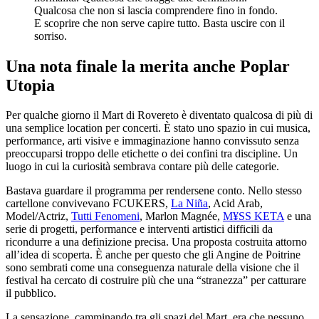
Qualcosa che non si lascia comprendere fino in fondo.
E scoprire che non serve capire tutto. Basta uscire con il
sorriso.
Una nota finale la merita anche Poplar
Utopia
Per qualche giorno il Mart di Rovereto è diventato qualcosa di più di
una semplice location per concerti. È stato uno spazio in cui musica,
performance, arti visive e immaginazione hanno convissuto senza
preoccuparsi troppo delle etichette o dei confini tra discipline. Un
luogo in cui la curiosità sembrava contare più delle categorie.
Bastava guardare il programma per rendersene conto. Nello stesso
cartellone convivevano FCUKERS,
La Niña
, Acid Arab,
Model/Actriz,
Tutti Fenomeni
, Marlon Magnée,
M¥SS KETA
e una
serie di progetti, performance e interventi artistici difficili da
ricondurre a una definizione precisa. Una proposta costruita attorno
all’idea di scoperta. È anche per questo che gli Angine de Poitrine
sono sembrati come una conseguenza naturale della visione che il
festival ha cercato di costruire più che una “stranezza” per catturare
il pubblico.
La sensazione, camminando tra gli spazi del Mart, era che nessuno