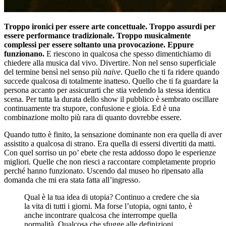
Troppo ironici per essere arte concettuale. Troppo assurdi per
essere performance tradizionale. Troppo musicalmente
complessi per essere soltanto una provocazione. Eppure
funzionano.
E riescono in qualcosa che spesso dimentichiamo di
chiedere alla musica dal vivo. Divertire. Non nel senso superficiale
del termine bensì nel senso più
naive
. Quello che ti fa ridere quando
succede qualcosa di totalmente inatteso. Quello che ti fa guardare la
persona accanto per assicurarti che stia vedendo la stessa identica
scena. Per tutta la durata dello show il pubblico è sembrato oscillare
continuamente tra stupore, confusione e gioia. Ed è una
combinazione molto più rara di quanto dovrebbe essere.
Quando tutto è finito, la sensazione dominante non era quella di aver
assistito a qualcosa di strano. Era quella di essersi divertiti da matti.
Con quel sorriso un po’ ebete che resta addosso dopo le esperienze
migliori. Quelle che non riesci a raccontare completamente proprio
perché hanno funzionato. Uscendo dal museo ho ripensato alla
domanda che mi era stata fatta all’ingresso.
Qual è la tua idea di utopia? Continuo a credere che sia
la vita di tutti i giorni. Ma forse l’utopia, ogni tanto, è
anche incontrare qualcosa che interrompe quella
normalità. Qualcosa che sfugge alle definizioni.