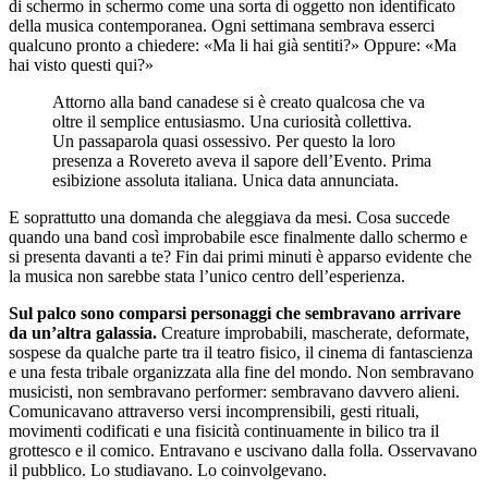
di schermo in schermo come una sorta di oggetto non identificato
della musica contemporanea. Ogni settimana sembrava esserci
qualcuno pronto a chiedere: «Ma li hai già sentiti?» Oppure: «Ma
hai visto questi qui?»
Attorno alla band canadese si è creato qualcosa che va
oltre il semplice entusiasmo. Una curiosità collettiva.
Un passaparola quasi ossessivo. Per questo la loro
presenza a Rovereto aveva il sapore dell’Evento. Prima
esibizione assoluta italiana. Unica data annunciata.
E soprattutto una domanda che aleggiava da mesi. Cosa succede
quando una band così improbabile esce finalmente dallo schermo e
si presenta davanti a te? Fin dai primi minuti è apparso evidente che
la musica non sarebbe stata l’unico centro dell’esperienza.
Sul palco sono comparsi personaggi che sembravano arrivare
da un’altra galassia.
Creature improbabili, mascherate, deformate,
sospese da qualche parte tra il teatro fisico, il cinema di fantascienza
e una festa tribale organizzata alla fine del mondo. Non sembravano
musicisti, non sembravano performer: sembravano davvero alieni.
Comunicavano attraverso versi incomprensibili, gesti rituali,
movimenti codificati e una fisicità continuamente in bilico tra il
grottesco e il comico. Entravano e uscivano dalla folla. Osservavano
il pubblico. Lo studiavano. Lo coinvolgevano.