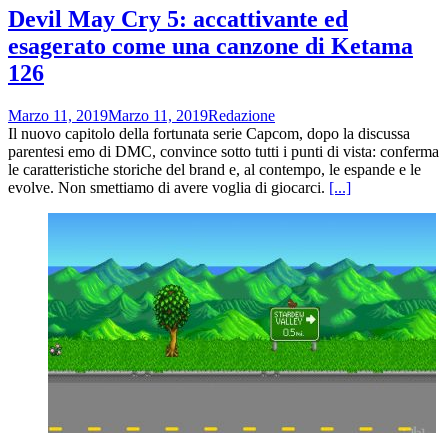
Devil May Cry 5: accattivante ed
esagerato come una canzone di Ketama
126
Marzo 11, 2019
Marzo 11, 2019
Redazione
Il nuovo capitolo della fortunata serie Capcom, dopo la discussa
parentesi emo di DMC, convince sotto tutti i punti di vista: conferma
le caratteristiche storiche del brand e, al contempo, le espande e le
evolve. Non smettiamo di avere voglia di giocarci.
[...]