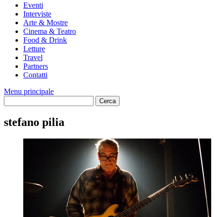
Eventi
Interviste
Arte & Mostre
Cinema & Teatro
Food & Drink
Letture
Travel
Partners
Contatti
Menu principale
stefano pilia