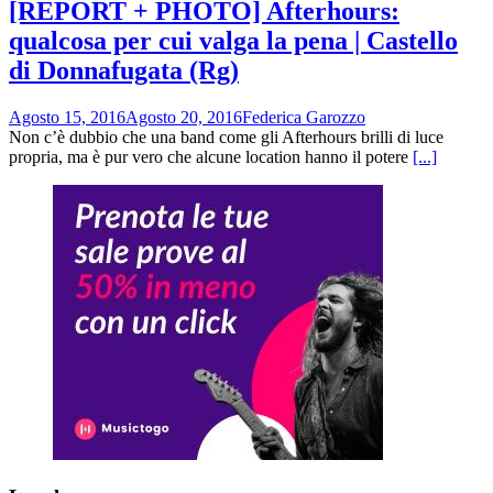
[REPORT + PHOTO] Afterhours:
qualcosa per cui valga la pena | Castello
di Donnafugata (Rg)
Agosto 15, 2016
Agosto 20, 2016
Federica Garozzo
Non c’è dubbio che una band come gli Afterhours brilli di luce
propria, ma è pur vero che alcune location hanno il potere
[...]