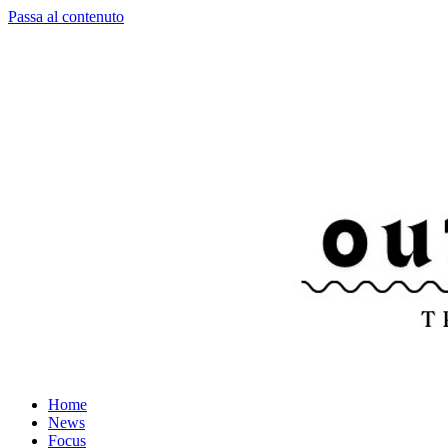
Passa al contenuto
Home
News
Focus