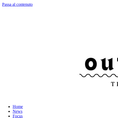
Passa al contenuto
Home
News
Focus