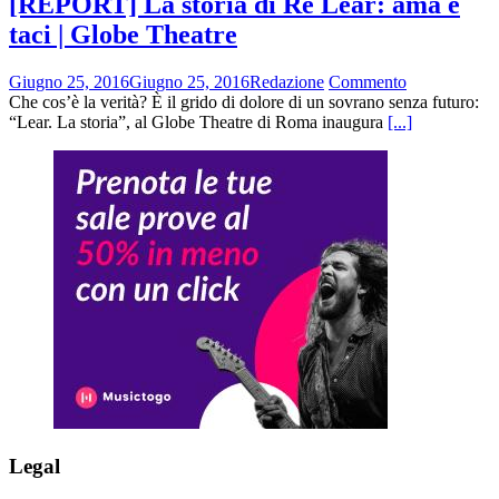
[REPORT] La storia di Re Lear: ama e
taci | Globe Theatre
Giugno 25, 2016
Giugno 25, 2016
Redazione
Commento
Che cos’è la verità? È il grido di dolore di un sovrano senza futuro:
“Lear. La storia”, al Globe Theatre di Roma inaugura
[...]
Legal