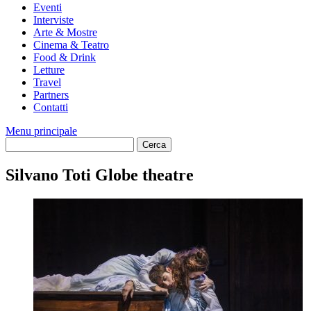
Eventi
Interviste
Arte & Mostre
Cinema & Teatro
Food & Drink
Letture
Travel
Partners
Contatti
Menu principale
Silvano Toti Globe theatre