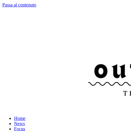
Passa al contenuto
Home
News
Focus