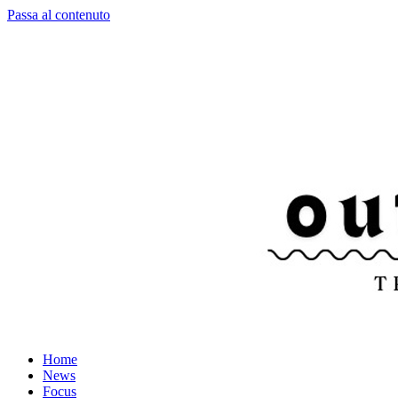
Passa al contenuto
Home
News
Focus