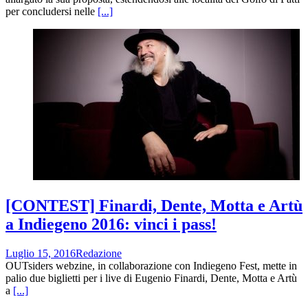
per concludersi nelle
[...]
[CONTEST] Finardi, Dente, Motta e Artù
a Indiegeno 2016: vinci i pass!
Luglio 15, 2016
Redazione
OUTsiders webzine, in collaborazione con Indiegeno Fest, mette in
palio due biglietti per i live di Eugenio Finardi, Dente, Motta e Artù
a
[...]