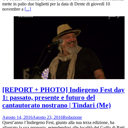
mette in palio due biglietti per la data di Dente di giovedì 10
novembre a
[...]
[REPORT + PHOTO] Indiegeno Fest day
1: passato, presente e futuro del
cantautorato nostrano | Tindari (Me)
Agosto 14, 2016
Agosto 23, 2016
Redazione
Quest’anno l’Indiegeno Fest, giunto alla sua terza edizione, ha
allargato la sua proposta, estendendosi alle località del Golfo di Patti