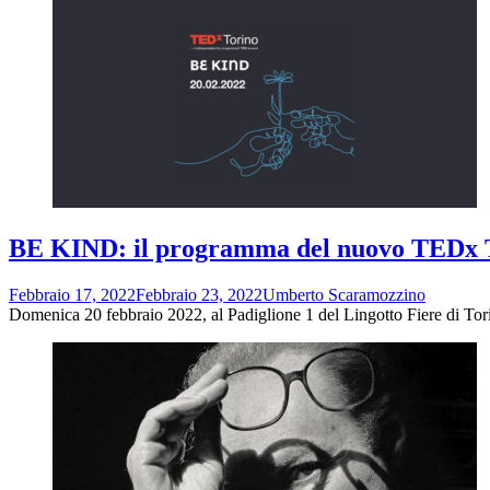
BE KIND: il programma del nuovo TEDx Tor
Febbraio 17, 2022
Febbraio 23, 2022
Umberto Scaramozzino
Domenica 20 febbraio 2022, al Padiglione 1 del Lingotto Fiere di Tor