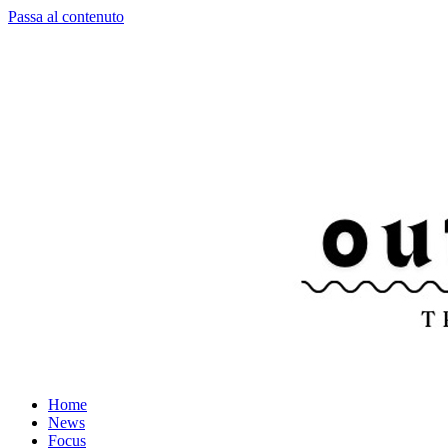
Passa al contenuto
Home
News
Focus