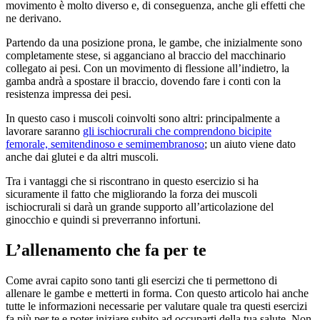
movimento è molto diverso e, di conseguenza, anche gli effetti che
ne derivano.
Partendo da una posizione prona, le gambe, che inizialmente sono
completamente stese, si agganciano al braccio del macchinario
collegato ai pesi. Con un movimento di flessione all’indietro, la
gamba andrà a spostare il braccio, dovendo fare i conti con la
resistenza impressa dei pesi.
In questo caso i muscoli coinvolti sono altri: principalmente a
lavorare saranno
gli ischiocrurali che comprendono bicipite
femorale, semitendinoso e semimembranoso
; un aiuto viene dato
anche dai glutei e da altri muscoli.
Tra i vantaggi che si riscontrano in questo esercizio si ha
sicuramente il fatto che migliorando la forza dei muscoli
ischiocrurali si darà un grande supporto all’articolazione del
ginocchio e quindi si preverranno infortuni.
L’allenamento che fa per te
Come avrai capito sono tanti gli esercizi che ti permettono di
allenare le gambe e metterti in forma. Con questo articolo hai anche
tutte le informazioni necessarie per valutare quale tra questi esercizi
fa più per te e poter iniziare subito ad occuparti della tua salute. Non