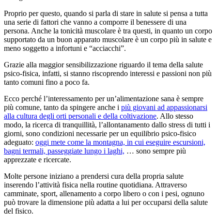
Proprio per questo, quando si parla di stare in salute si pensa a tutta
una serie di fattori che vanno a comporre il benessere di una
persona. Anche la tonicità muscolare è tra questi, in quanto un corpo
supportato da un buon apparato muscolare è un corpo più in salute e
meno soggetto a infortuni e “acciacchi”.
Grazie alla maggior sensibilizzazione riguardo il tema della salute
psico-fisica, infatti, si stanno riscoprendo interessi e passioni non più
tanto comuni fino a poco fa.
Ecco perché l’interessamento per un’alimentazione sana è sempre
più comune, tanto da spingere anche i
più giovani ad appassionarsi
alla cultura degli orti personali e della coltivazione
. Allo stesso
modo, la ricerca di tranquillità, l’allontanamento dallo stress di tutti i
giorni, sono condizioni necessarie per un equilibrio psico-fisico
adeguato:
oggi mete come la montagna, in cui eseguire escursioni,
bagni termali, passeggiate lungo i laghi,
… sono sempre più
apprezzate e ricercate.
Molte persone iniziano a prendersi cura della propria salute
inserendo l’attività fisica nella routine quotidiana. Attraverso
camminate, sport, allenamento a corpo libero o con i pesi, ognuno
può trovare la dimensione più adatta a lui per occuparsi della salute
del fisico.