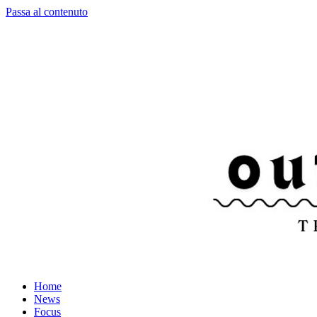
Passa al contenuto
Home
News
Focus