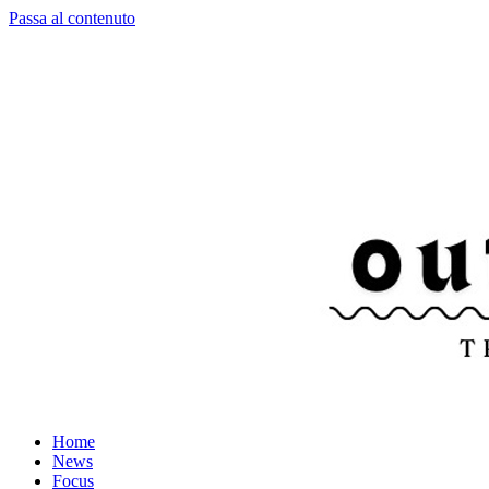
Passa al contenuto
Home
News
Focus