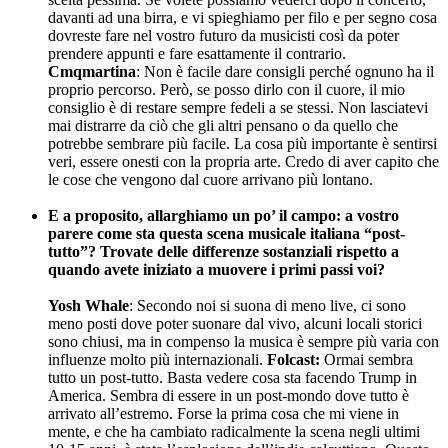
davanti ad una birra, e vi spieghiamo per filo e per segno cosa
dovreste fare nel vostro futuro da musicisti così da poter
prendere appunti e fare esattamente il contrario.
Cmqmartina
: Non è facile dare consigli perché ognuno ha il
proprio percorso. Però, se posso dirlo con il cuore, il mio
consiglio è di restare sempre fedeli a se stessi. Non lasciatevi
mai distrarre da ciò che gli altri pensano o da quello che
potrebbe sembrare più facile. La cosa più importante è sentirsi
veri, essere onesti con la propria arte. Credo di aver capito che
le cose che vengono dal cuore arrivano più lontano.
_
E a proposito, allarghiamo un po’ il campo: a vostro
parere come sta questa scena musicale italiana “post-
tutto”? Trovate delle differenze sostanziali rispetto a
quando avete iniziato a muovere i primi passi voi?
–
Yosh Whale
: Secondo noi si suona di meno live, ci sono
meno posti dove poter suonare dal vivo, alcuni locali storici
sono chiusi, ma in compenso la musica è sempre più varia con
influenze molto più internazionali.
Folcast:
Ormai sembra
tutto un post-tutto. Basta vedere cosa sta facendo Trump in
America. Sembra di essere in un post-mondo dove tutto è
arrivato all’estremo. Forse la prima cosa che mi viene in
mente, e che ha cambiato radicalmente la scena negli ultimi