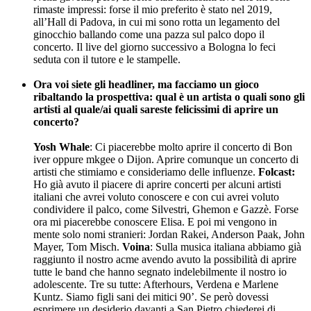
rimaste impressi: forse il mio preferito è stato nel 2019,
all’Hall di Padova, in cui mi sono rotta un legamento del
ginocchio ballando come una pazza sul palco dopo il
concerto. Il live del giorno successivo a Bologna lo feci
seduta con il tutore e le stampelle.
–
Ora voi siete gli headliner, ma facciamo un gioco
ribaltando la prospettiva: qual è un artista o quali sono gli
artisti al quale/ai quali sareste felicissimi di aprire un
concerto?
–
Yosh Whale
: Ci piacerebbe molto aprire il concerto di Bon
iver oppure mkgee o Dijon. Aprire comunque un concerto di
artisti che stimiamo e consideriamo delle influenze.
Folcast:
Ho già avuto il piacere di aprire concerti per alcuni artisti
italiani che avrei voluto conoscere e con cui avrei voluto
condividere il palco, come Silvestri, Ghemon e Gazzè. Forse
ora mi piacerebbe conoscere Elisa. E poi mi vengono in
mente solo nomi stranieri: Jordan Rakei, Anderson Paak, John
Mayer, Tom Misch.
Voina
: Sulla musica italiana abbiamo già
raggiunto il nostro acme avendo avuto la possibilità di aprire
tutte le band che hanno segnato indelebilmente il nostro io
adolescente. Tre su tutte: Afterhours, Verdena e Marlene
Kuntz. Siamo figli sani dei mitici 90’. Se però dovessi
esprimere un desiderio davanti a San Pietro chiederei di