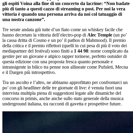
gli ospiti Voina alla fine di un concerto da lacrime: “Non badate
più di tanto a questi cazzo di streaming o post. Per noi la vera
vittoria è quando una persona arriva da noi col tatuaggio di
una nostra canzone”.
Tre serate andata giù tutte d’un fiato come un whiskey facile che
hanno decretato la vittoria dell’electro-pop di
Alec Temple
(un po’
la cassa dritta di Cosmo e un po’ il pathos di Mahmood). Il premio
della critica e il premio riflettori (quelli in cui pesa di più il voto dei
mediapartner del festival) sono finiti a
1 44 98
: nome complicato da
gestire per un giovane e atipico rapper torinese, perfetto outsider di
questa edizione con una proposta fresca quanto personale e
intransigente in bilico tra penne non allineate come Pufuleti, Mecna
e il Dargen più introspettivo.
Tra un ascolto e l’altro, ne abbiamo approfittato per confrontarci un
po’ con gli headliner delle tre giornate di live: è venuta fuori una
intervista multipla piena di suggestioni legate alle dinamiche del
concorso in primis, anche anche sullo stato generale della musica
underground italiana, tra racconti di gavetta e prospettive future.