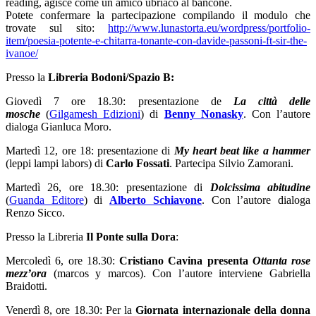
reading, agisce come un amico ubriaco al bancone.
Potete confermare la partecipazione compilando il modulo che
trovate sul sito:
http://www.lunastorta.eu/wordpress/portfolio-
item/poesia-potente-e-chitarra-tonante-con-davide-passoni-ft-sir-the-
ivanoe/
Presso la
Libreria Bodoni/Spazio B:
Giovedì 7 ore 18.30: presentazione de
La città delle
mosche
(
Gilgamesh Edizioni
) di
Benny Nonasky
. Con l’autore
dialoga Gianluca Moro.
Martedì 12, ore 18: presentazione di
My heart beat like a hammer
(leppi lampi labors) di
Carlo Fossati
. Partecipa Silvio Zamorani.
Martedì 26, ore 18.30: presentazione di
Dolcissima abitudine
(
Guanda Editore
) di
Alberto Schiavone
. Con l’autore dialoga
Renzo Sicco.
Presso la Libreria
Il Ponte sulla Dora
:
Mercoledì 6, ore 18.30:
Cristiano Cavina presenta
Ottanta rose
mezz’ora
(marcos y marcos). Con l’autore interviene Gabriella
Braidotti.
Venerdì 8, ore 18.30: Per la
Giornata internazionale della donna