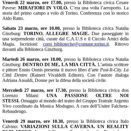
Venerdì 22 marzo, ore 17.00,
presso la Biblioteca civica Cesare
Pavese:
MIRAFIORI IN VOLO.
C’era una volta l’aeroporto. La
storia del primo campo a volo di Torino. Conferenza con lo storico
Aldo Ratto.
Sabato 23 marzo, ore 10.00,
presso la Biblioteca civica Natalia
Ginzburg:
TORINO. ALLEGRE MAGIE.
Due passeggiate in
una sorprendente città, curate dal C.A.U.S e il Circolo Amici della
Magia. Iscrizioni:
corsi_biblioteche@comune.torino.it
. Ritrovo
davanti alla Biblioteca Ginzburg.
Martedì 26 marzo, ore 18.00,
presso la Biblioteca civica Natalia
Ginzburg:
DENTRO DI ME, LA MIA CITTÀ.
L’artista scrittore
e pittore Ennio Onnis presenta il nuovo libro d’arte
Post-It-City. La
Città Dentro
(Raineri Vivaldelli Editore). Con l’autore dialoga
Adriana Ansaldi, Donne per la difesa della società civile.
Mercoledì 27 marzo, ore 17.30,
presso la Biblioteca civica don
Lorenzo Milani:
UNA PASSIONE OLTRE NOI
STESSI.
Omaggio al mondo del teatro del Gruppo Teatrale Argento
Vivo coordinato da Monica Modugno. A cura dell’Unitre Falchera-
Rebaudengo.
Venerdì 29 marzo, ore 10.30,
presso la Biblioteca civica Italo
Calvino:
VARIAZIONI SULLA CAVERNA. UN REALITY