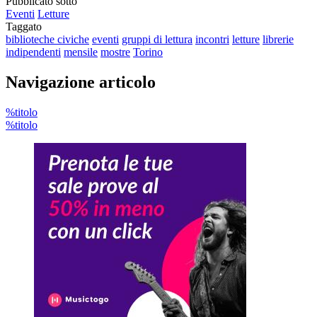
Pubblicato sotto
Eventi
Letture
Taggato
biblioteche civiche
eventi
gruppi di lettura
incontri
letture
librerie
indipendenti
mensile
mostre
Torino
Navigazione articolo
%titolo
%titolo