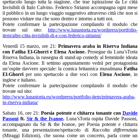
spettacolo lungo tutta la stagione, che trae ispirazione da Le città
Invisibili di Italo Calvino. Federico Sirianni accompagna ogni mese
il pubblico in un lungo viaggio suggestivo attraverso città che non si
possono visitare ma che sono dentro e intorno a tutti noi.
Potete confermare la partecipazione compilando il modulo che
trovate sul sito:
http://www.lunastorta.eu/wordpress/portfolio-
item/altre-citta-invisibili-di-e-con-federico-sirianni/
Venerdì 15 marzo, ore 21:
Primavera araba in Riserva Indiana
con Fatiha El-Ghorri e Elena Ascione.
Prosegue da Luna’sTorta
Riserva Indiana, la rassegna di stand-up comedy al femminile ideata
da Elena Ascione. Il settimo appuntamento vedrà per protagonista
un’ospite davvero speciale: la comica britannica musulmana
Fatiha
El-Ghorri
per uno spettacolo a due voci con
Elena Ascione
, in
inglese e italiano.
Potete confermare la partecipazione compilando il modulo che
trovate sul sito:
http://www.lunastorta.eu/wordpress/portfolio-item/primavera-araba-
in-riserva-indiana/
Sabato 16, ore 21:
Poesia potente e chitarra tonante con
Davide
Passoni
ft.
Sir & the Ivanoe
.
Luna’sTorta ospita Davide Passoni,
accompagnato da Sir & the Ivanoe, per Poesia potente e chitarra
tonante, una presentazione/spettacolo di
Raccolta differenziata
(Miraggi Edizioni), che suona come un concerto, parla come un