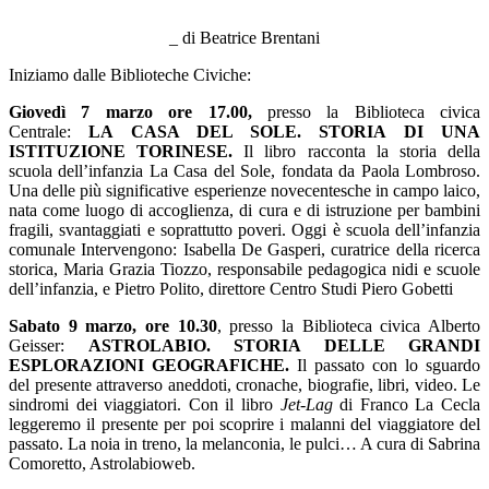
–
_ di Beatrice Brentani
Iniziamo dalle Biblioteche Civiche:
Giovedì 7 marzo ore 17.00,
presso la Biblioteca civica
Centrale:
LA CASA DEL SOLE.
STORIA DI UNA
ISTITUZIONE TORINESE.
Il libro racconta la storia della
scuola dell’infanzia La Casa del Sole, fondata da Paola Lombroso.
Una delle più significative esperienze novecentesche in campo laico,
nata come luogo di accoglienza, di cura e di istruzione per bambini
fragili, svantaggiati e soprattutto poveri. Oggi è scuola dell’infanzia
comunale Intervengono: Isabella De Gasperi, curatrice della ricerca
storica, Maria Grazia Tiozzo, responsabile pedagogica nidi e scuole
dell’infanzia, e Pietro Polito, direttore Centro Studi Piero Gobetti
Sabato 9 marzo, ore 10.30
, presso la Biblioteca civica Alberto
Geisser:
ASTROLABIO. STORIA DELLE GRANDI
ESPLO
RAZIONI GEOGRAFICHE.
Il passato con lo sguardo
del presente attraverso aneddoti, cronache, biografie, libri, video. Le
sindromi dei viaggiatori. Con il libro
Jet-Lag
di Franco La Cecla
leggeremo il presente per poi scoprire i malanni del viaggiatore del
passato. La noia in treno, la melanconia, le pulci… A cura di Sabrina
Comoretto, Astrolabioweb.