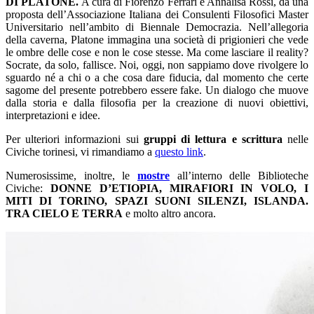
DI
PLATONE.
A cura di Fiorenzo Ferrari e Annalisa Rossi, da una
proposta dell’Associazione Italiana dei Consulenti Filosofici Master
Universitario nell’ambito di Biennale Democrazia. Nell’allegoria
della caverna, Platone immagina una società di prigionieri che vede
le ombre delle cose e non le cose stesse. Ma come lasciare il reality?
Socrate, da solo, fallisce. Noi, oggi, non sappiamo dove rivolgere lo
sguardo né a chi o a che cosa dare fiducia, dal momento che certe
sagome del presente potrebbero essere fake. Un dialogo che muove
dalla storia e dalla filosofia per la creazione di nuovi obiettivi,
interpretazioni e idee.
Per ulteriori informazioni sui
gruppi di lettura e scrittura
nelle
Civiche torinesi, vi rimandiamo a
questo link
.
Numerosissime, inoltre, le
mostre
all’interno delle Biblioteche
Civiche:
DONNE D’ETIOPIA, MIRAFIORI IN VOLO, I
MITI DI TORINO,
SPAZI SUONI SILENZI, ISLANDA.
TRA CIELO E TERRA
e molto altro ancora.