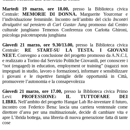
Martedì 19 marzo, ore 18.00,
presso la Biblioteca civica
Centrale:
MEMORIE DI DONNA.
Marguerite Yourcenar e
l’individuazione femminile. Incontro nell’ambito del ciclo
Incontri
divulgativi sul
pensiero di Carl Gustav Jung
promosso dal Centro
culturale junghiano Temenos Conferenza con Carlotta Ghironi,
psicologa psicoterapeuta junghiana
Giovedì 21 marzo, ore 9.30/13.00,
presso la Biblioteca civica
Centrale:
RE START-SU LA TESTA. I GIOVANI
NEET.
Convegno a conclusione del progetto promosso da A.N.C.I,
e realizzato a Torino dal Servizio Politiche Giovanili, per conoscere i
“not (engaged) in education, employment or training” (ragazzi non
impegnati in studio, lavoro o formazione), informare e sensibilizzare
i giovani e le rispettive famiglie delle opportunità in Città,
promuovere l’autonomia e la consapevolezza
Giovedì 21 marzo, ore 17.00,
presso la Biblioteca civica Primo
Levi:
PROFESSIONE: IL TUTTOFARE DEI
LIBRI.
Nell’ambito del progetto Hangar Lab Re-inventare il futuro,
incontro con Federico Bena: lascia una carriera ventennale come
direttore d’area per una multinazionale, decide di cambiare vita e
apre L’ibrida bottega, una libreria di nuova generazione fatta di tante
cose