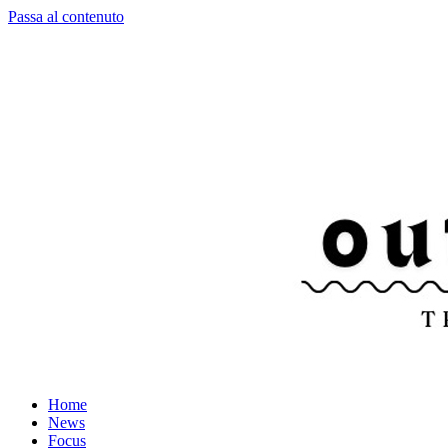
Passa al contenuto
Home
News
Focus