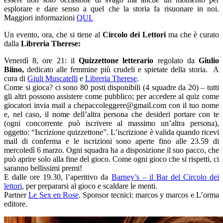
esplorare e dare senso a quel che la storia fa risuonare in noi.
Maggiori informazioni
QUI.
Un evento, ora, che si tiene al
Circolo dei Lettori
ma che è curato
dalla
Libreria Therese:
Venerdì 8, ore 21: il
Quizzettone letterario
regolato da
Giulio
Biino,
dedicato alle femmine più crudeli e spietate della storia. A
cura di
Giuli Muscatelli
e
Libreria Therese
.
Come si gioca? ci sono 80 posti disponibili (4 squadre da 20) – tutti
gli altri possono assistere come pubblico; per accedere al quiz come
giocatori invia mail a chepaccoleggere@gmail.com con il tuo nome
e, nel caso, il nome dell’altra persona che desideri portare con te
(ogni concorrente può iscrivere al massimo un’altra persona),
oggetto: “Iscrizione quizzettone”. L’iscrizione è valida quando ricevi
mail di conferma e le iscrizioni sono aperte fino alle 23.59 di
mercoledì 6 marzo. Ogni squadra ha a disposizione il suo pacco, che
può aprire solo alla fine del gioco. Come ogni gioco che si rispetti, ci
saranno bellissimi premi!
E dalle ore 19.30, l’aperitivo da
Barney’s – il Bar del Circolo dei
lettori
, per prepararsi al gioco e scaldare le menti.
Partner
Le Sex en Rose
. Sponsor tecnici: marcos y marcos e L’orma
editore.