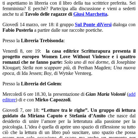
ti aspettiamo in libreria con il libro della tua scrittrice preferita. Sei
femminista? E perchè? Partecipa alla discussione e vieni a sederti
anche tu al
Tavolo delle ragazze di
Giusi Marchetta
.
Giovedì 14 marzo, ore 18: il gruppo
Sul Ponte diVersi
dialoga con
Fabio Pusterla
a partire dalle sue raccolte poetiche.
Presso la
Libreria Trebisonda
:
Venerdì 8, ore 19:
la casa editrice Scritturapura presenta il
progetto europeo Women Love Without Violence e i quattro
romanzi che ne fanno parte:
Solo uno di noi dorme
, di Josephine
Klougart;
Stella non scappare più
, di Perihan Magden;
Una nuova
epoca
, di Ida Jessen;
Boy
, di Wytske Versteeg.
Presso la
Libreria del Golem
:
Mercoledì 6 ore 18.30, la presentazione di
Gian Maria Volonté
(
add
editore
) di e con
Mirko Capozzoli
.
Giovedì 7, ore 18:
“Letture tra le righe”. Un gruppo di lettura
guidato da Miriana Caputo e Stefania d’Amito
che nasce dal
desiderio di unire l’amore per la letteratura alla passione per la
psicologia. L’idea è quella di aprire uno spazio di riflessione su tutto
ciò che la lettura di un libro può suscitare, uno spazio che possa
essere non solo occasione di svago ma anche un momento per