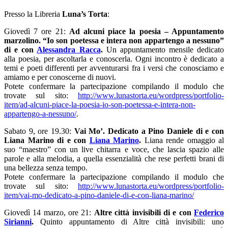
Presso la Libreria
Luna’s Torta
:
Giovedì 7 ore 21:
Ad alcuni piace la poesia – Appuntamento
marzolino. “Io son poetessa e intera non appartengo a nessuno”
di e con
Alessandra Racca
.
Un appuntamento mensile dedicato
alla poesia, per ascoltarla e conoscerla. Ogni incontro è dedicato a
temi e poeti differenti per avventurarsi fra i versi che conosciamo e
amiamo e per conoscerne di nuovi.
Potete confermare la partecipazione compilando il modulo che
trovate sul sito:
http://www.lunastorta.eu/wordpress/portfolio-
item/ad-alcuni-piace-la-poesia-io-son-poetessa-e-intera-non-
appartengo-a-nessuno/
.
Sabato 9, ore 19.30:
Vai Mo’. Dedicato a Pino Daniele di e con
Liana Marino
di e con
Liana Marino
.
Liana rende omaggio al
suo “maestro” con un live chitarra e voce, che lascia spazio alle
parole e alla melodia, a quella essenzialità che rese perfetti brani di
una bellezza senza tempo.
Potete confermare la partecipazione compilando il modulo che
trovate sul sito:
http://www.lunastorta.eu/wordpress/portfolio-
item/vai-mo-dedicato-a-pino-daniele-di-e-con-liana-marino/
Giovedì 14 marzo, ore 21:
Altre città invisibili di e con
Federico
Sirianni
.
Quinto appuntamento di Altre città invisibili: uno