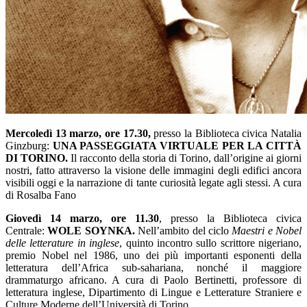
Mercoledì 13 marzo, ore 17.30,
presso la Biblioteca civica Natalia
Ginzburg:
UNA PASSEGGIATA VIRTUALE PER LA CITTÀ
DI
TORINO.
Il racconto della storia di Torino, dall’origine ai giorni
nostri, fatto attraverso la visione delle immagini degli edifici ancora
visibili oggi e la narrazione di tante curiosità legate agli stessi. A cura
di Rosalba Fano
Giovedì 14 marzo, ore 11.30
, presso la Biblioteca civica
Centrale:
WOLE SOYNKA.
Nell’ambito del ciclo
Maestri e Nobel
delle letteratu
re in inglese
, quinto incontro sullo scrittore nigeriano,
premio Nobel nel 1986, uno dei più importanti esponenti della
letteratura dell’Africa sub-sahariana, nonché il maggiore
drammaturgo africano. A cura di Paolo Bertinetti, professore di
letteratura inglese, Dipartimento di Lingue e Letterature Straniere e
Culture Moderne dell’Università di Torino