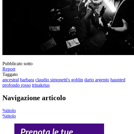
Pubblicato sotto
Report
Taggato
ancestral
barbara
claudio simonetti's goblin
dario argento
haunted
profondo rosso
trinakrius
Navigazione articolo
%titolo
%titolo