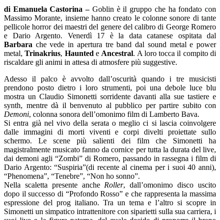
di Emanuela Castorina –
Goblin è il gruppo che ha fondato con
Massimo Morante, insieme hanno creato le colonne sonore di tante
pellicole horror dei maestri del genere del calibro di George Romero
e Dario Argento. Venerdì 17 è la data catanese ospitata dal
Barbara
che vede in apertura tre band dal sound metal e power
metal,
Trinakrius
,
Haunted
e
Ancestral
. A loro tocca il compito di
riscaldare gli animi in attesa di atmosfere più suggestive.
Adesso il palco è avvolto dall’oscurità quando i tre musicisti
prendono posto dietro i loro strumenti, poi una debole luce blu
mostra un Claudio Simonetti sorridente davanti alla sue tastiere e
synth, mentre dà il benvenuto al pubblico per partire subito con
Demoni
, colonna sonora dell’omonimo film di Lamberto Bava.
Si entra già nel vivo della serata o meglio ci si lascia coinvolgere
dalle immagini di morti viventi e corpi divelti proiettate sullo
schermo. Le scene più salienti dei film che Simonetti ha
magistralmente musicato fanno da cornice per tutta la durata del live,
dai demoni agli “Zombi” di Romero, passando in rassegna i film di
Dario Argento: “Suspiria”(di recente al cinema per i suoi 40 anni),
“Phenomena”, “Tenebre”, “Non ho sonno”.
Nella scaletta presente anche
Roller
, dall’omonimo disco uscito
dopo il successo di “Profondo Rosso” e che rappresenta la massima
espressione del prog italiano. Tra un tema e l’altro si scopre in
Simonetti un simpatico intrattenitore con siparietti sulla sua carriera, i