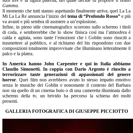
suoi live e la figura paterna, del quale decide di proporre il brano
Gamma.
Il momento che tutti stanno aspettando finalmente arriva, quel La La
Mi La La Re annuncia l’inizio del
tema di “Profondo Rosso”
e più
va avanti e più sembra di assistere a un’esplosione.
Infine, in pieno stile cinematografico scorrono sullo schermo i titoli
di coda, e sembrerebbe che lo show finisca così ma l’atmosfera è
calda e agitata, sono tante l’emozioni che i Goblin sono riusciti a
trasmettere al pubblico, e al richiamo del bis rispondono con due
composizioni totalmente improvvisate che illuminano letteralmente il
palco e la platea.
In America hanno John Carpenter e qui in Italia abbiamo
Claudio Simonetti. In coppia con Dario Argento è riuscito a
terrorizzare tante generazioni di appassionati del genere
horror
. Quei film non avrebbero avuto lo stesso impatto emotivo
senza le musiche dei Goblin e nonostante il contesto del Barbara
non sia quello di un cinema buio o di una cameretta illuminata dallo
schermo della tv, un brivido ha percorso la schiena dei molti
presenti.
GALLERIA FOTOGRAFICA DI GIUSEPPE PICCIOTTO