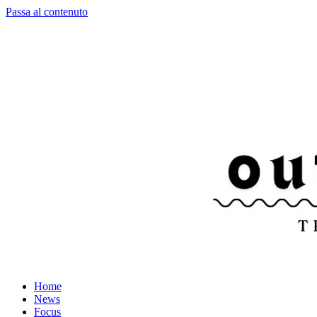
Passa al contenuto
Home
News
Focus