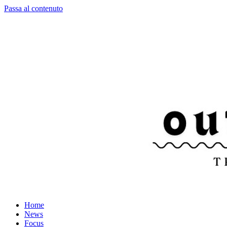
Passa al contenuto
Home
News
Focus