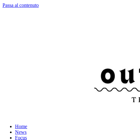
Passa al contenuto
Home
News
Focus