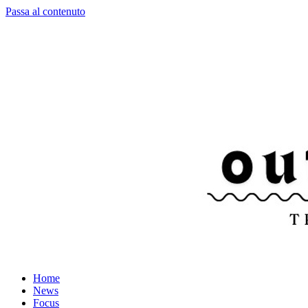
Passa al contenuto
Home
News
Focus