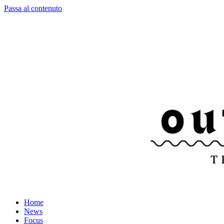
Passa al contenuto
Home
News
Focus