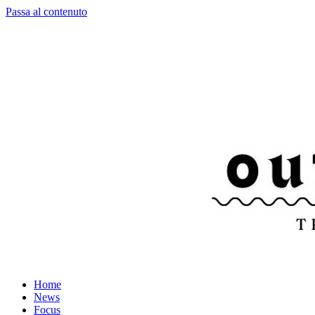
Passa al contenuto
Home
News
Focus