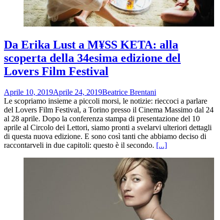
Da Erika Lust a M¥SS KETA: alla
scoperta della 34esima edizione del
Lovers Film Festival
Aprile 10, 2019
Aprile 24, 2019
Beatrice Brentani
Le scopriamo insieme a piccoli morsi, le notizie: rieccoci a parlare
del Lovers Film Festival, a Torino presso il Cinema Massimo dal 24
al 28 aprile. Dopo la conferenza stampa di presentazione del 10
aprile al Circolo dei Lettori, siamo pronti a svelarvi ulteriori dettagli
di questa nuova edizione. E sono così tanti che abbiamo deciso di
raccontarveli in due capitoli: questo è il secondo.
[...]