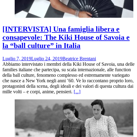
[INTERVISTA] Una famiglia libera e
consapevole: The Kiki House of Savoia e
la “ball culture” in Italia
Luglio 7, 2019
Luglio 24, 2019
Beatrice Brentani
Abbiamo intervistato i membri della Kiki House of Savoia, una delle
families italiane che partecipa, su scala internazionale, alle function
della ball culture, fenomeno complesso ed estremamente variegato
che nasce a New York negli anni ’60. Ve lo raccontano proprio loro,
protagonisti della scena, degli ideali e dei valori di questa cultura dai
mille volti – e corpi, anime, pensieri.
[...]