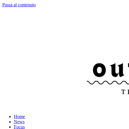
Passa al contenuto
Home
News
Focus