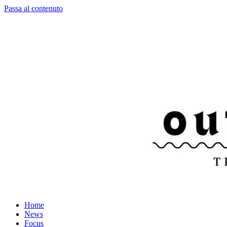
Passa al contenuto
Home
News
Focus