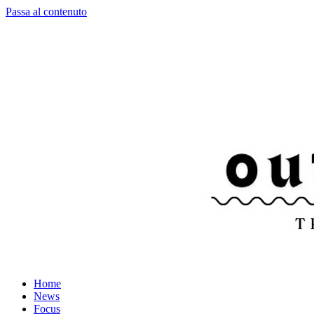
Passa al contenuto
Home
News
Focus