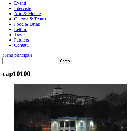
Eventi
Interviste
Arte & Mostre
Cinema & Teatro
Food & Drink
Letture
Travel
Partners
Contatti
Menu principale
cap10100