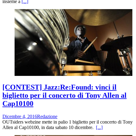
insieme a
[...]
[CONTEST] Jazz:Re:Found: vinci il
biglietto per il concerto di Tony Allen al
Cap10100
Dicembre 4, 2016
Redazione
OUTsiders webzine mette in palio 1 biglietto per il concerto di Tony
Allen al Cap10100, in data sabato 10 dicembre.
[...]