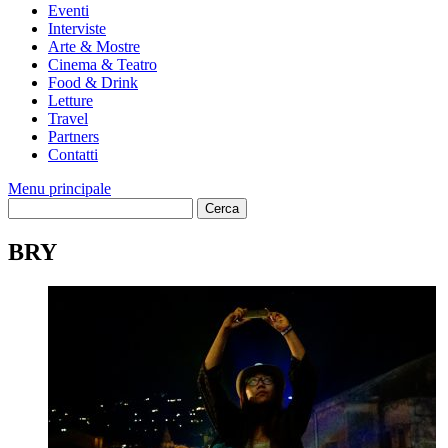
Eventi
Interviste
Arte & Mostre
Cinema & Teatro
Food & Drink
Letture
Travel
Partners
Contatti
Menu principale
BRY