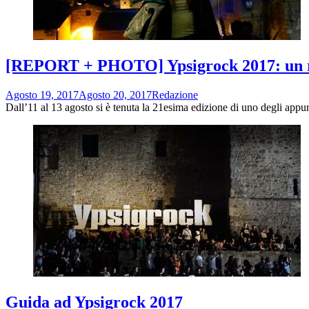
[REPORT + PHOTO] Ypsigrock 2017: un r
Agosto 19, 2017
Agosto 20, 2017
Redazione
Dall’11 al 13 agosto si è tenuta la 21esima edizione di uno degli appun
Guida ad Ypsigrock 2017