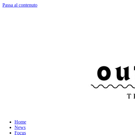
Passa al contenuto
Home
News
Focus