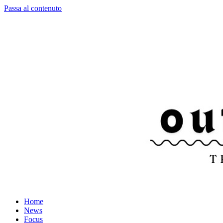
Passa al contenuto
Home
News
Focus