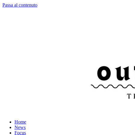
Passa al contenuto
Home
News
Focus