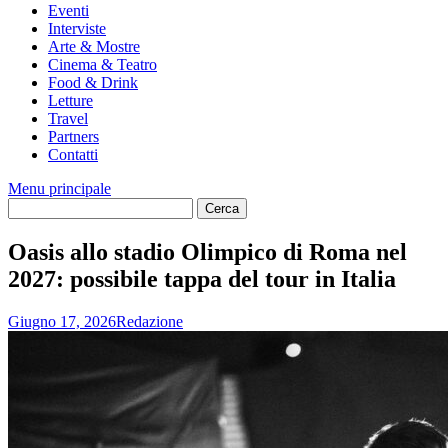
Eventi
Interviste
Arte & Mostre
Cinema & Teatro
Food & Drink
Letture
Travel
Partners
Contatti
Menu principale
Oasis allo stadio Olimpico di Roma nel
2027: possibile tappa del tour in Italia
Giugno 17, 2026
Redazione