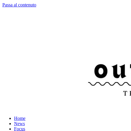
Passa al contenuto
Home
News
Focus