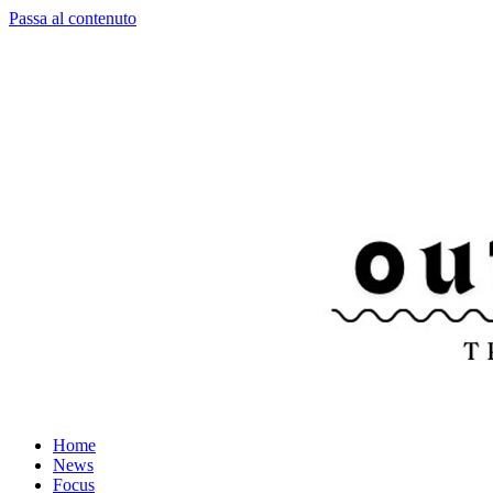
Passa al contenuto
Home
News
Focus