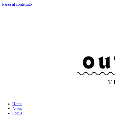
Passa al contenuto
Home
News
Focus