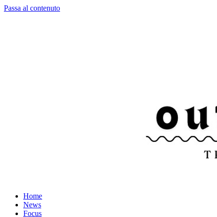
Passa al contenuto
Home
News
Focus