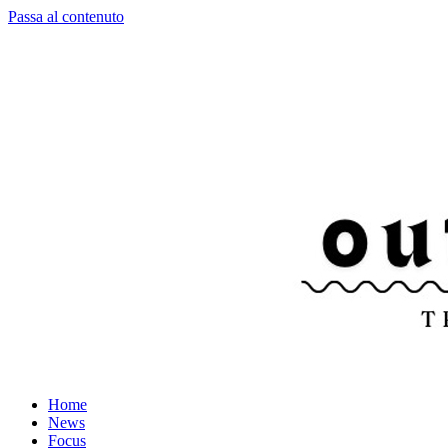
Passa al contenuto
Home
News
Focus