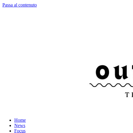
Passa al contenuto
Home
News
Focus