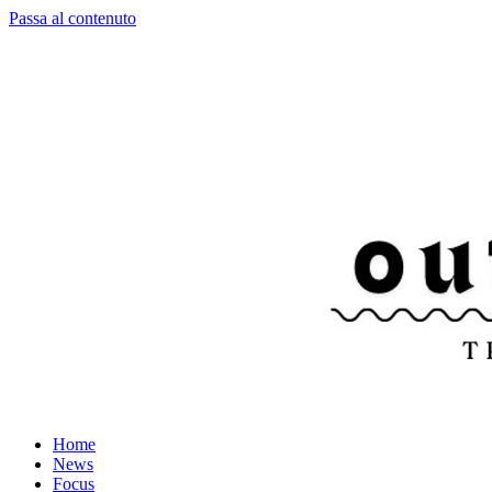
Passa al contenuto
Home
News
Focus