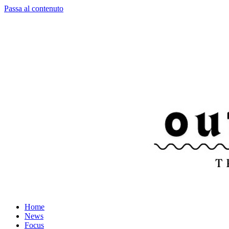
Passa al contenuto
Home
News
Focus