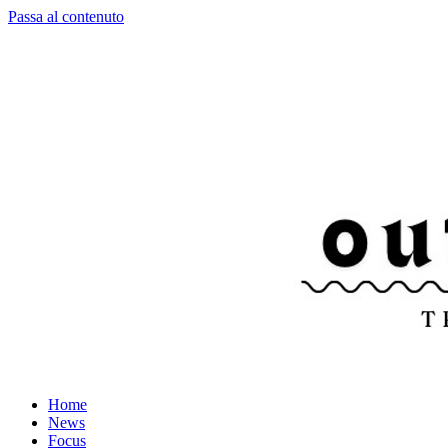
Passa al contenuto
Home
News
Focus