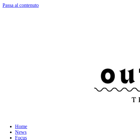
Passa al contenuto
Home
News
Focus