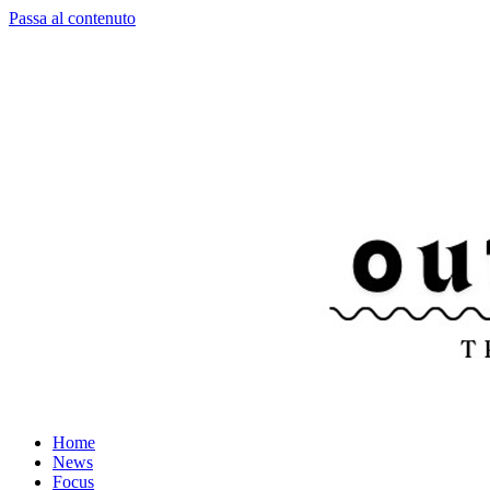
Passa al contenuto
Home
News
Focus