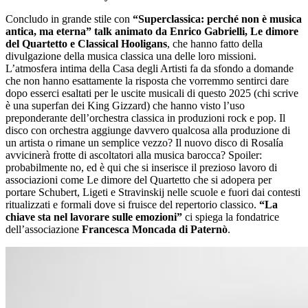
Concludo in grande stile con
“Superclassica: perché non è musica
antica, ma eterna” talk animato da Enrico Gabrielli, Le dimore
del Quartetto e Classical Hooligans
, che hanno fatto della
divulgazione della musica classica una delle loro missioni.
L’atmosfera intima della Casa degli Artisti fa da sfondo a domande
che non hanno esattamente la risposta che vorremmo sentirci dare
dopo esserci esaltati per le uscite musicali di questo 2025 (chi scrive
è una superfan dei King Gizzard) che hanno visto l’uso
preponderante dell’orchestra classica in produzioni rock e pop. Il
disco con orchestra aggiunge davvero qualcosa alla produzione di
un artista o rimane un semplice vezzo? Il nuovo disco di Rosalía
avvicinerà frotte di ascoltatori alla musica barocca? Spoiler:
probabilmente no, ed è qui che si inserisce il prezioso lavoro di
associazioni come Le dimore del Quartetto che si adopera per
portare Schubert, Ligeti e Stravinskij nelle scuole e fuori dai contesti
ritualizzati e formali dove si fruisce del repertorio classico.
“La
chiave sta nel lavorare sulle emozioni”
ci spiega la fondatrice
dell’associazione
Francesca Moncada di Paternò
.