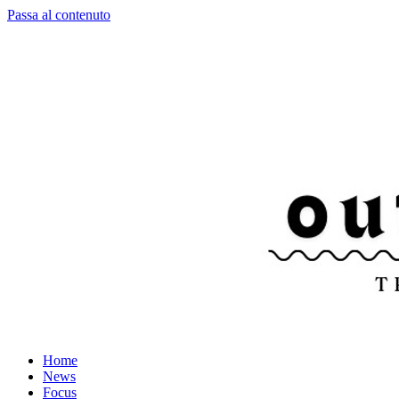
Passa al contenuto
Home
News
Focus