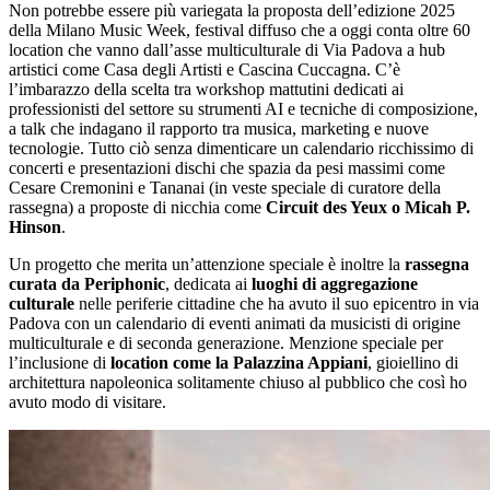
Non potrebbe essere più variegata la proposta dell’edizione 2025
della Milano Music Week, festival diffuso che a oggi conta oltre 60
location che vanno dall’asse multiculturale di Via Padova a hub
artistici come Casa degli Artisti e Cascina Cuccagna. C’è
l’imbarazzo della scelta tra workshop mattutini dedicati ai
professionisti del settore su strumenti AI e tecniche di composizione,
a talk che indagano il rapporto tra musica, marketing e nuove
tecnologie. Tutto ciò senza dimenticare un calendario ricchissimo di
concerti e presentazioni dischi che spazia da pesi massimi come
Cesare Cremonini e Tananai (in veste speciale di curatore della
rassegna) a proposte di nicchia come
Circuit des Yeux o Micah P.
Hinson
.
Un progetto che merita un’attenzione speciale è inoltre la
rassegna
curata da Periphonic
, dedicata ai
luoghi di aggregazione
culturale
nelle periferie cittadine che ha avuto il suo epicentro in via
Padova con un calendario di eventi animati da musicisti di origine
multiculturale e di seconda generazione. Menzione speciale per
l’inclusione di
location come la Palazzina Appiani
, gioiellino di
architettura napoleonica solitamente chiuso al pubblico che così ho
avuto modo di visitare.