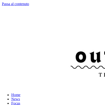
Passa al contenuto
Home
News
Focus