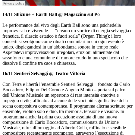
14/11 Shizune + Earth Ball @ Magazzino sul Po
Le performance dal vivo degli Earth Ball sono una psichedelia
improvvisata e viscerale — “creano un vortice di energia selvaggia e
frenetica, il rilascio estatico è fuori scala” (Organ Thing); i loro
concerti si svolgono come rituali comunitari in cui ogni evento è
unico, dispiegandosi in un’abbondanza sonora in tempo reale.
Aspettatevi improvvisazioni irregolari, eruzioni alimentate dal
sassofono e una comunione di rumore crudo in uno spettacolo che
dissolve il confine tra caos e chiarezza.
16/11 Sentieri Selvaggi @ Teatro Vittoria
Con Terra e libertà l’ensemble Sentieri Selvaggi – fondato da Carlo
Boccadoro, Filippo Del Corno e Angelo Miotto – porta sul palco
dell’Unione Musicale un repertorio di rara intensità emotiva e
impegno civile, affidato ad alcune delle voci più significative della
scena compositiva contemporanea. Il programma alterna scritture per
ensemble, violino solo e duo, tra memoria, tensione e visione. In
programma anche la prima esecuzione assoluta di una nuova
composizione di Carlo Boccadoro, commissionata da Unione
Musicale, oltre all’omaggio ad Alberto Colla, raffinato e sensibile
compositore recentemente scomparso, attraverso l’esecuzione di