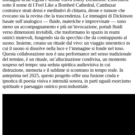
sotto il nome di I Feel Like a Bombed Cathedral, Cambuzat
costruisce strati densi e meditativi di chitarra, drone e rumore che
evocano sia la rovina che la trascendenza. Le immagini di Dickinson
basate sull’analogico — fluide, materiche e improvvisate — sono
meno un accompagnamento e più un’invocazione, portali fluidi
verso dimensioni invisibili, che trasformano lo spazio in reami
onirici mutevoli, fungendo sia da specchio che da contrappunto al
suono. Insieme, creano un rituale dal vivo: un viaggio sinestetico in
cui il suono si dissolve nella luce e l’immagine si fonde nel tono.
Questa collaborazione non è una performance nel senso tradizionale
del termine, è un rituale, un’allucinazione condivisa, un momento
sospeso nel tempo: una seduta spiritica audiovisiva in cui
distruzione, memoria e il sublime si scontrano in tempo reale. In
anteprima nel 2025, questo progetto offre una fusione cruda e
ipnotica di poesia visiva e intensità sonora, in parti uguali esorcismo
spirituale e paesaggio onirico post-industriale.