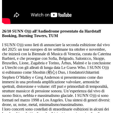
26/10 SUNN O))) all’Audiodrome presentato da Hardstaff
Booking, Burning Towers, TUM
I SUNN O))) sono lieti di annunciare la seconda esibizione dal vivo
del 2025: un tour europeo di tre settimane tra ottobre e novembre,
che inizierà con la Biennale di Musica di Venezia, curata da Caterina
Barbieri, e che prosegue con Sofia, Belgrado, Salonicco, Skopje,
Bruxelles, Lione, Zagabria e Torino, Århus, Malmö e la conclusione
a Utrecht con gli alleati di lunga data Le Guess Who. I SUNN O)))
si esibiranno come Shoshin (初心) Duo, i fondatori/chitarristi
Stephen O’Malley e Greg Anderson si presenteranno come duo
immersi in una profonda amplificazione valvolare, armoniche
spettrali, distorsione e volume: riff puri e primordiali di temporalità,
strutture massicce di pressione sonora. Un’esperienza dal vivo di
suono fisico, nebbia e massimalismo glaciale. I SUNN O))) si sono
formati nel marzo 1998 a Los Angeles. Una sintesi di generi diversi:
drone, ur, noise, metal, minimalismo/massimalismo.
I loro concerti sono costellati di straordinarie esibizioni in alcuni dei