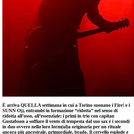
È arriva QUELLA settimana in cui a Torino suonano i Fire! e i
SUNN O)), entrambi in formazione “ridotta” nel senso di
ridotta all’osso, all’essenziale: i primi in trio con capitan
Gustafsson a soffiare il vento di tempesta dal suo sax e i secondi
in duo ovvero nella loro form(ul)a originaria per un rituale
ancora più ancestrale, primordiale, brado. Il cervello esplode e