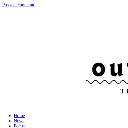
Passa al contenuto
Home
News
Focus