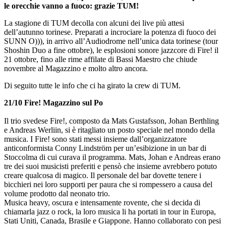
le orecchie vanno a fuoco: grazie
TUM
!
La stagione di TUM decolla con alcuni dei live più attesi
dell’autunno torinese. Preparati a incrociare la potenza di fuoco dei
SUNN O))), in arrivo all’Audiodrome nell’unica data torinese (tour
Shoshin Duo a fine ottobre), le esplosioni sonore jazzcore di Fire! il
21 ottobre, fino alle rime affilate di Bassi Maestro che chiude
novembre al Magazzino e molto altro ancora.
Di seguito tutte le info che ci ha girato la crew di TUM.
21/10 Fire! Magazzino sul Po
Il trio svedese Fire!, composto da Mats Gustafsson, Johan Berthling
e Andreas Werliin, si è ritagliato un posto speciale nel mondo della
musica. I Fire! sono stati messi insieme dall’organizzatore
anticonformista Conny Lindström per un’esibizione in un bar di
Stoccolma di cui curava il programma. Mats, Johan e Andreas erano
tre dei suoi musicisti preferiti e pensò che insieme avrebbero potuto
creare qualcosa di magico. Il personale del bar dovette tenere i
bicchieri nei loro supporti per paura che si rompessero a causa del
volume prodotto dal neonato trio.
Musica heavy, oscura e intensamente rovente, che si decida di
chiamarla jazz o rock, la loro musica li ha portati in tour in Europa,
Stati Uniti, Canada, Brasile e Giappone. Hanno collaborato con pesi