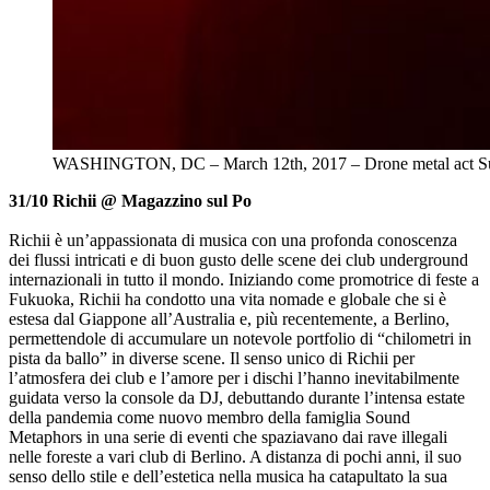
WASHINGTON, DC – March 12th, 2017 – Drone metal act Sunn O
31/10 Richii @ Magazzino sul Po
Richii è un’appassionata di musica con una profonda conoscenza
dei flussi intricati e di buon gusto delle scene dei club underground
internazionali in tutto il mondo. Iniziando come promotrice di feste a
Fukuoka, Richii ha condotto una vita nomade e globale che si è
estesa dal Giappone all’Australia e, più recentemente, a Berlino,
permettendole di accumulare un notevole portfolio di “chilometri in
pista da ballo” in diverse scene. Il senso unico di Richii per
l’atmosfera dei club e l’amore per i dischi l’hanno inevitabilmente
guidata verso la console da DJ, debuttando durante l’intensa estate
della pandemia come nuovo membro della famiglia Sound
Metaphors in una serie di eventi che spaziavano dai rave illegali
nelle foreste a vari club di Berlino. A distanza di pochi anni, il suo
senso dello stile e dell’estetica nella musica ha catapultato la sua