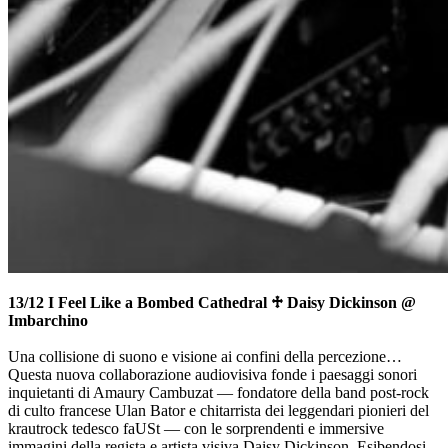
13/12 I Feel Like a Bombed Cathedral ♱ Daisy Dickinson @
Imbarchino
Una collisione di suono e visione ai confini della percezione…
Questa nuova collaborazione audiovisiva fonde i paesaggi sonori
inquietanti di Amaury Cambuzat — fondatore della band post-rock
di culto francese Ulan Bator e chitarrista dei leggendari pionieri del
krautrock tedesco faUSt — con le sorprendenti e immersive
immagini della regista e artista visiva Daisy Dickinson. Esibendosi