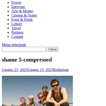
Eventi
Interviste
Arte & Mostre
Cinema & Teatro
Food & Drink
Letture
Travel
Partners
Contatti
Menu principale
shame 5-compressed
Giugno 23, 2025
Giugno 23, 2025
Redazione