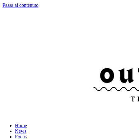
Passa al contenuto
Home
News
Focus