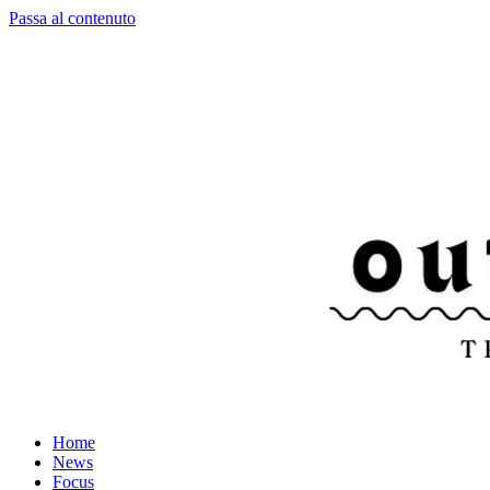
Passa al contenuto
Home
News
Focus