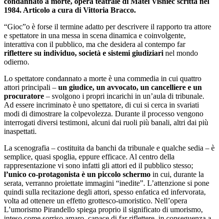
condannato a morte, opera teatrale di Matei Visniec scritta
nel
1984. Articolo a cura di Vittoria Bracco.
“Gioc”o è forse il termine adatto per descrivere il rapporto tra attore
e spettatore in una messa in scena dinamica e coinvolgente,
interattiva con il pubblico, ma che desidera al contempo far
riflettere su individuo, società e sistemi giudiziari
nel mondo
odierno.
Lo spettatore condannato a morte è una commedia in cui quattro
attori principali –
un giudice, un avvocato, un cancelliere e un
procuratore
– svolgono i propri incarichi in un’aula di tribunale.
Ad essere incriminato è uno spettatore, di cui si cerca in svariati
modi di dimostrare la colpevolezza. Durante il processo vengono
interrogati diversi testimoni, alcuni dai ruoli più banali, altri dai più
inaspettati.
La scenografia – costituita da banchi da tribunale e qualche sedia – è
semplice, quasi spoglia, eppure efficace. Al centro della
rappresentazione vi sono infatti gli attori ed il pubblico stesso;
l’unico co-protagonista è un piccolo schermo
in cui, durante la
serata, verranno proiettate immagini “inedite”. L’attenzione si pone
quindi sulla recitazione degli attori, spesso enfatica ed infervorata,
volta ad ottenere un effetto grottesco-umoristico. Nell’opera
L’umorismo Pirandello spiega proprio il significato di umorismo,
inteso come sorriso amaro, capace di far riflettere, in conseguenza a