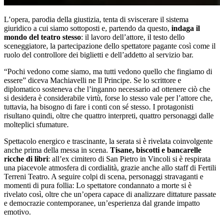
L’opera, parodia della giustizia, tenta di sviscerare il sistema
giuridico a cui siamo sottoposti e, partendo da questo,
indaga il
mondo del teatro stesso
: il lavoro dell’attore, il testo dello
sceneggiatore, la partecipazione dello spettatore pagante così come il
ruolo del controllore dei biglietti e dell’addetto al servizio bar.
“Pochi vedono come siamo, ma tutti vedono quello che fingiamo di
essere” diceva Machiavelli ne Il Principe. Se lo scrittore e
diplomatico sosteneva che l’inganno necessario ad ottenere ciò che
si desidera è considerabile virtù, forse lo stesso vale per l’attore che,
tuttavia, ha bisogno di fare i conti con sé stesso. I protagonisti
risultano quindi, oltre che quattro interpreti, quattro personaggi dalle
molteplici sfumature.
Spettacolo energico e trascinante, la serata si è rivelata coinvolgente
anche prima della messa in scena.
Tisane, biscotti e bancarelle
ricche di libri
: all’ex cimitero di San Pietro in Vincoli si è respirata
una piacevole atmosfera di cordialità, grazie anche allo staff di Fertili
Terreni Teatro. A seguire colpi di scena, personaggi stravaganti e
momenti di pura follia: Lo spettatore condannato a morte si è
rivelato così, oltre che un’opera capace di analizzare dittature passate
e democrazie contemporanee, un’esperienza dal grande impatto
emotivo.