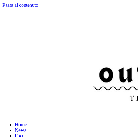
Passa al contenuto
Home
News
Focus