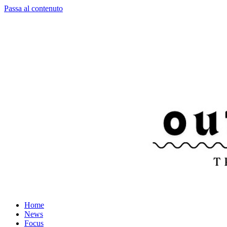
Passa al contenuto
Home
News
Focus