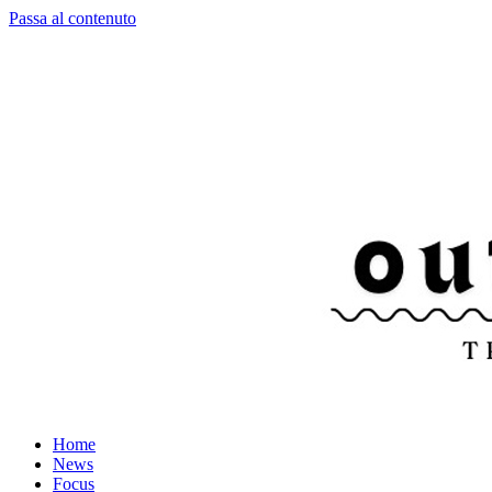
Passa al contenuto
Home
News
Focus