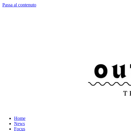
Passa al contenuto
Home
News
Focus